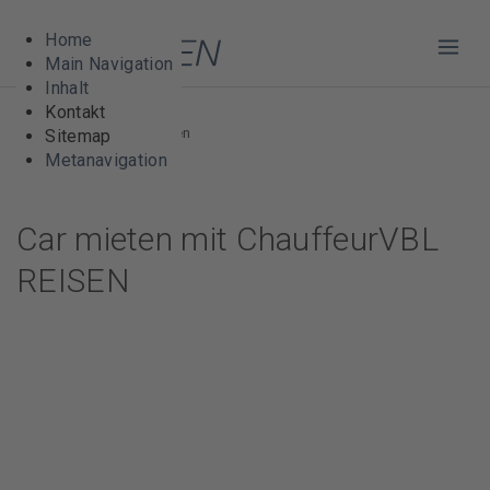
Home
Haup
Main Navigation
Inhalt
Kontakt
VBL REISEN
Bus mieten
Sitemap
Metanavigation
Car mieten mit ChauffeurVBL
REISEN